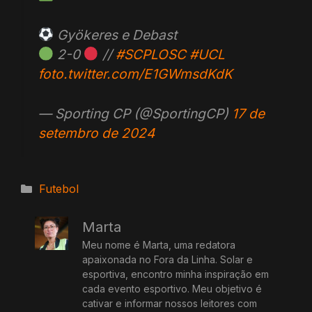
Gyökeres e Debast
2-0
//
#SCPLOSC
#UCL
foto.twitter.com/E1GWmsdKdK
— Sporting CP (@SportingCP)
17 de
setembro de 2024
Categorias
Futebol
Marta
Meu nome é Marta, uma redatora
apaixonada no Fora da Linha. Solar e
esportiva, encontro minha inspiração em
cada evento esportivo. Meu objetivo é
cativar e informar nossos leitores com