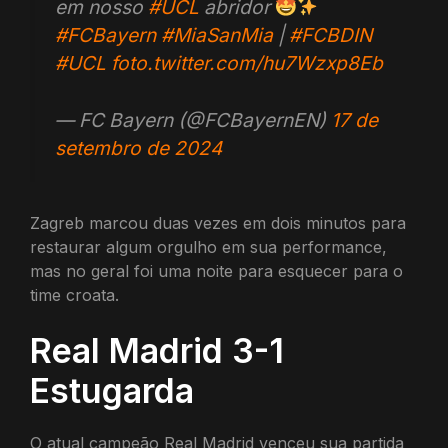
em nosso
#UCL
abridor
#FCBayern
#MiaSanMia
|
#FCBDIN
#UCL
foto.twitter.com/hu7Wzxp8Eb
— FC Bayern (@FCBayernEN)
17 de
setembro de 2024
Zagreb marcou duas vezes em dois minutos para
restaurar algum orgulho em sua performance,
mas no geral foi uma noite para esquecer para o
time croata.
Real Madrid 3-1
Estugarda
O atual campeão Real Madrid venceu sua partida