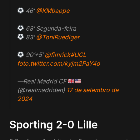
46′
@KMbappe
68′ Segunda-feira
83′
@ToniRuediger
90’+5′
@fimrick
#UCL
foto.twitter.com/kyjm2PaY4o
—Real Madrid CF
(@realmadriden)
17 de setembro de
2024
Sporting 2-0 Lille