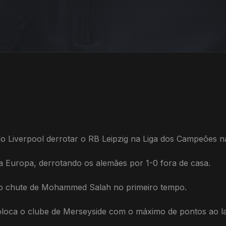
o Liverpool derrotar o RB Leipzig na Liga dos Campeões na 
na Europa, derrotando os alemães por 1-0 fora de casa.
 o chute de Mohammed Salah no primeiro tempo.
oloca o clube de Merseyside com o máximo de pontos ao lad