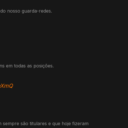
 do nosso guarda-redes.
ns em todas as posições.
TeXmQ
sempre são titulares e que hoje fizeram