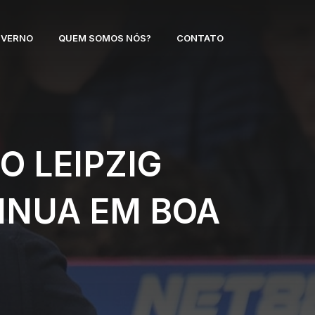
NVERNO
QUEM SOMOS NÓS?
CONTATO
O LEIPZIG
INUA EM BOA