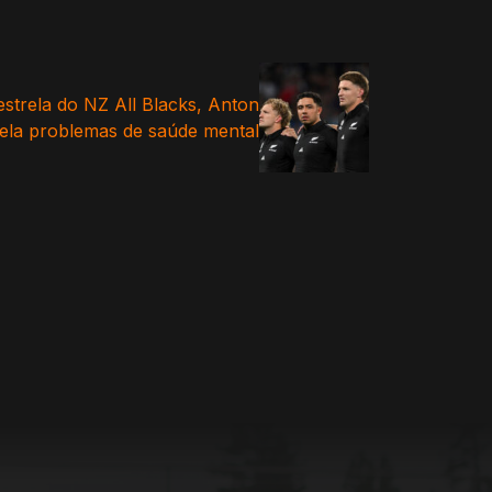
estrela do NZ All Blacks, Anton
vela problemas de saúde mental