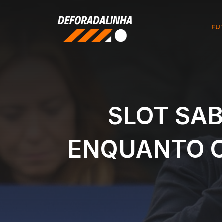
Pular
para
FU
o
conteúdo
SLOT SAB
ENQUANTO O